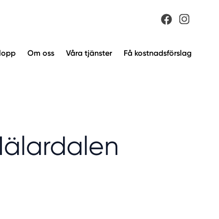
vlopp
Om oss
Våra tjänster
Få kostnadsförslag
älardalen