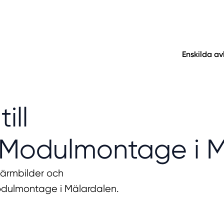
Enskilda a
ill
Modulmontage i M
kärmbilder och
odulmontage i Mälardalen.