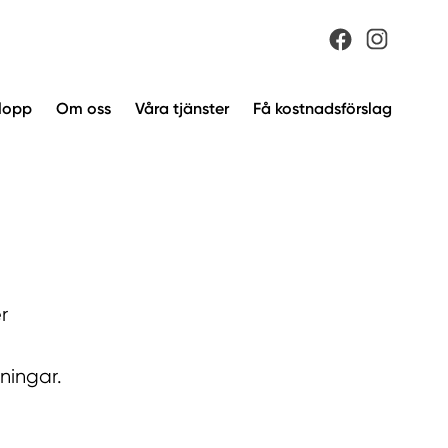
vlopp
Om oss
Våra tjänster
Få kostnadsförslag
r
ningar.