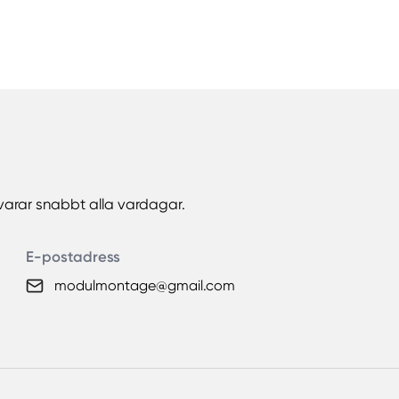
arar snabbt alla vardagar.
E-postadress
modulmontage@gmail.com