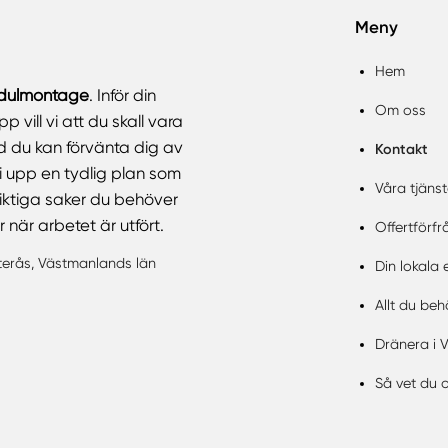
Meny
Hem
dulmontage
. Inför din
Om oss
 vill vi att du skall vara
ad du kan förvänta dig av
Kontakt
vi upp en tydlig plan som
Våra tjänst
viktiga saker du behöver
 när arbetet är utfört.
Offertförf
erås, Västmanlands län
Din lokala
Allt du beh
Dränera i V
Så vet du 