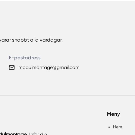
arar snabbt alla vardagar.
E-postadress
modulmontage@gmail.com
Meny
Hem
dulmontage
. Inför din