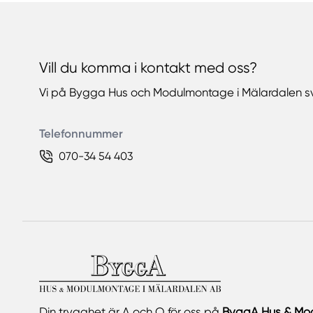
Vill du komma i kontakt med oss?
Vi på Bygga Hus och Modulmontage i Mälardalen sv
Telefonnummer
070-34 54 403
Din trygghet är A och O för oss på
ByggA Hus & Mo