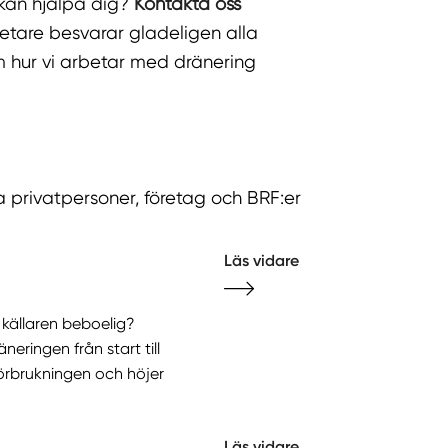
 kan hjälpa dig?
Kontakta oss
etare besvarar gladeligen alla
m hur vi arbetar med dränering
a privatpersoner, företag och BRF:er
Läs vidare
 källaren beboelig?
eringen från start till
förbrukningen och höjer
Läs vidare