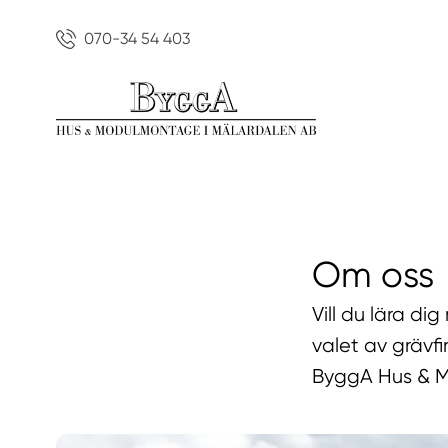
070-34 54 403
Om oss
Vill du lära di
valet av grävf
ByggA Hus & 