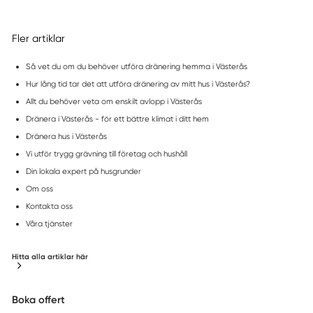
Fler artiklar
Så vet du om du behöver utföra dränering hemma i Västerås
Hur lång tid tar det att utföra dränering av mitt hus i Västerås?
Allt du behöver veta om enskilt avlopp i Västerås
Dränera i Västerås - för ett bättre klimat i ditt hem
Dränera hus i Västerås
Vi utför trygg grävning till företag och hushåll
Din lokala expert på husgrunder
Om oss
Kontakta oss
Våra tjänster
Hitta alla artiklar här
Boka offert