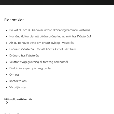
Fler artiklar
Så vet du om du behöver utföra dränering hemma i Västerås
Hur lång tid tar det att utföra dränering av mitt hus i Västerås?
Allt du behöver veta om enskilt avlopp i Västerås
Dränera i Västerås - för ett bättre klimat i ditt hem
Dränera hus i Västerås
Vi utför trygg grävning till företag och hushåll
Din lokala expert på husgrunder
Om oss
Kontakta oss
Våra tjänster
Hitta alla artiklar här