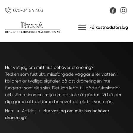
070-34 54 403
Få kostnadsförslag
Hur vet jag om mitt hus behöver dränering?
Tecken som fuktlukt, missfärgade väggar eller vatten i
källaren är tydliga signaler på att dräneringen inte
fungerar som den ska. Det kan leda till både fuktskador
och sämre inomhusmiljö om det inte åtgärdas. Vi hjälper
dig gärna att bedöma behovet på plats i Västerås.
Hem
»
Artiklar
»
Hur vet jag om mitt hus behöver
dränering?